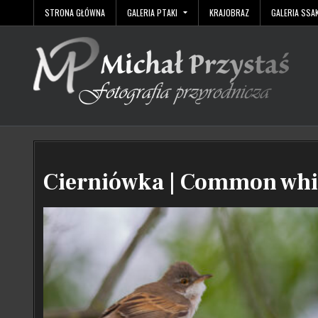
Skip
STRONA GŁÓWNA
GALERIA PTAKI
KRAJOBRAZ
GALERIA SSAK
to
content
Michał Przystaś Fotografia Przyrodnicza
Cierniówka | Common whi