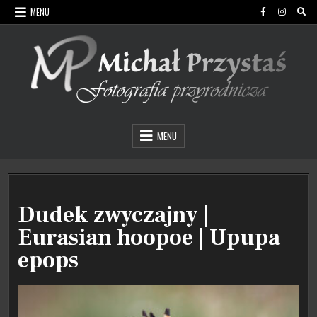
Skip
MENU
to
content
Michał Przystaś Fotografia Przyrodnicza
MENU
Dudek zwyczajny |
Eurasian hoopoe | Upupa
epops