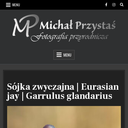
Skip
MENU
to
content
Michał Przystaś Fotografia Przyrodnicza
MENU
Sójka zwyczajna | Eurasian
jay | Garrulus glandarius