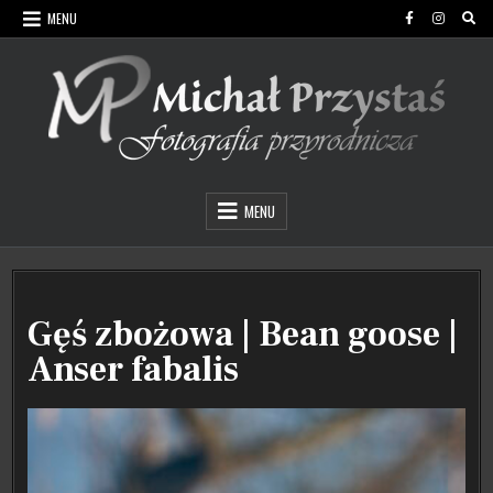
Skip
MENU
to
content
Michał Przystaś Fotografia Przyrodnicza
MENU
Gęś zbożowa | Bean goose |
Anser fabalis