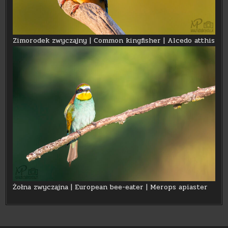
Zimorodek zwyczajny | Common kingfisher | Alcedo atthis
Żołna zwyczajna | European bee-eater | Merops apiaster