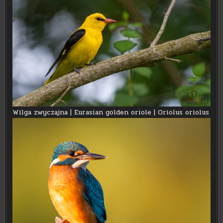
Wilga zwyczajna | Eurasian golden oriole | Oriolus oriolus