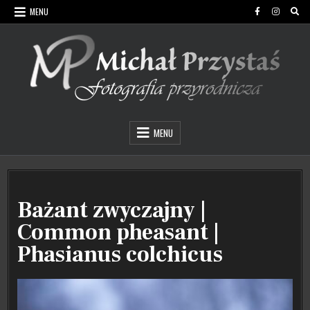
Skip
MENU
to
content
Michał Przystaś Fotografia Przyrodnicza
MENU
Bażant zwyczajny |
Common pheasant |
Phasianus colchicus